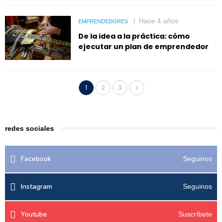
Hace 4 años
EMPRENDEDORES
De la idea a la práctica: cómo
ejecutar un plan de emprendedor
1
2
3
redes sociales
Facebook
Seguinos
Instagram
Seguinos
Youtube
Suscríbete