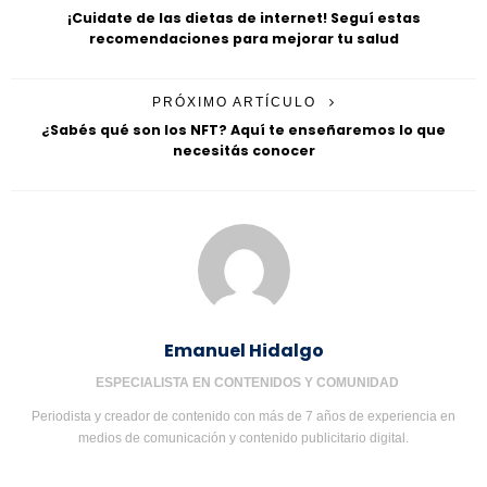
¡Cuidate de las dietas de internet! Seguí estas
recomendaciones para mejorar tu salud
PRÓXIMO ARTÍCULO
¿Sabés qué son los NFT? Aquí te enseñaremos lo que
necesitás conocer
Emanuel Hidalgo
ESPECIALISTA EN CONTENIDOS Y COMUNIDAD
Periodista y creador de contenido con más de 7 años de experiencia en
medios de comunicación y contenido publicitario digital.