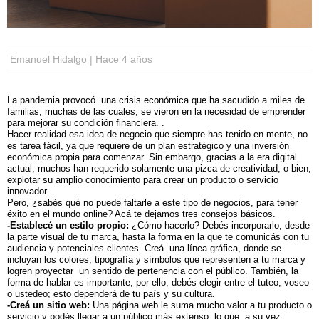
Emanuel Hidalgo
Hace 4 años
La pandemia provocó una crisis económica que ha sacudido a miles de
familias, muchas de las cuales, se vieron en la necesidad de emprender
para mejorar su condición financiera. .
Hacer realidad esa idea de negocio que siempre has tenido en mente, no
es tarea fácil, ya que requiere de un plan estratégico y una inversión
económica propia para comenzar. Sin embargo, gracias a la era digital
actual, muchos han requerido solamente una pizca de creatividad, o bien,
explotar su amplio conocimiento para crear un producto o servicio
innovador.
Pero, ¿sabés qué no puede faltarle a este tipo de negocios, para tener
éxito en el mundo online? Acá te dejamos tres consejos básicos.
-Establecé un estilo propio:
¿Cómo hacerlo? Debés incorporarlo, desde
la parte visual de tu marca, hasta la forma en la que te comunicás con tu
audiencia y potenciales clientes. Creá una línea gráfica, donde se
incluyan los colores, tipografía y símbolos que representen a tu marca y
logren proyectar un sentido de pertenencia con el público. También, la
forma de hablar es importante, por ello, debés elegir entre el tuteo, voseo
o ustedeo; esto dependerá de tu país y su cultura.
-Creá un sitio web:
Una página web le suma mucho valor a tu producto o
servicio y podés llegar a un público más extenso, lo que, a su vez,