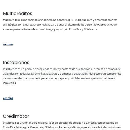
Multicréditos
Multicréditos es una compañía financiera no bancaria (FINTECH) que crea y desarrolla alianzas
estratégicas con empresas reconocidas para poner al alcance de las personas los productos de
estas empresas a través de un crédito ágil y rápido, en Costa Rica y El Salvador.
ver más
Instabienes
Instabienes es un portal de propiedades, lotes y hasta casas que facilitan el proceso de compra de
viviendas con todas las características básicas y o amenas y adaptables. Nace como un compromiso
de la comunidad de Instacredit para brindar mejores posibilidades de adquisición de bienes
inmuebles
ver más
Credimotor
Instacredit es una financiera regional líder en el sector de crédito no bancario, con presencia en
Costa Rica, Nicaragua, Guatemala, El Salvador, Panamá y México y que aspira a brindar soluciones