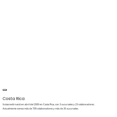
Costa Rica
Instacredit nació en abril del 2000 en Costa Rica, con 3 sucursales y 23 colaboradores.
Actualmente somos más de 700 colaboradores y más de 35 sucursales.