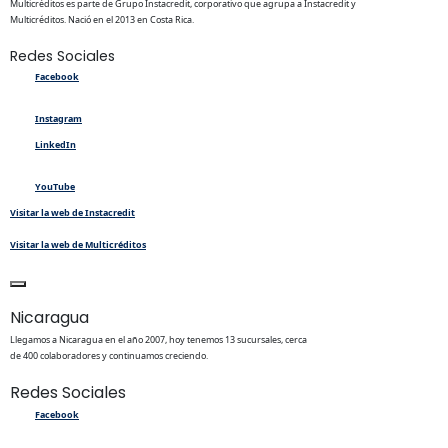
Multicréditos es parte de Grupo Instacredit, corporativo que agrupa a Instacredit y
Multicréditos. Nació en el 2013 en Costa Rica.
Redes Sociales
Facebook
Instagram
LinkedIn
YouTube
Visitar la web de Instacredit
Visitar la web de Multicréditos
Nicaragua
Llegamos a Nicaragua en el año 2007, hoy tenemos 13 sucursales, cerca
de 400 colaboradores y continuamos creciendo.
Redes Sociales
Facebook