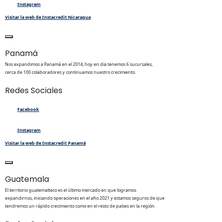
Instagram
Visitar la web de Instacredit Nicaragua
Panamá
Nos expandimos a Panamá en el 2014, hoy en día tenemos 6 sucursales,
cerca de 100 colaboradores y continuamos nuestro crecimiento.
Redes Sociales
Facebook
Instagram
Visitar la web de Instacredit Panamá
Guatemala
El territorio guatemalteco es el último mercado en que logramos
expandirnos, iniciando operaciones en el año 2021 y estamos seguros de que
tendremos un rápido crecimiento como en el resto de países en la región.