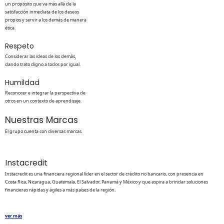
un propósito que va más allá de la
satisfacción inmediata de los deseos
propios y servir a los demás de manera
ética.
Respeto
Considerar las ideas de los demás,
dando trato digno a todos por igual.
Humildad
Reconocer e integrar la perspectiva de
otros en un contexto de aprendizaje.
Nuestras Marcas
El grupo cuenta con diversas marcas
Instacredit
Instacredit es una financiera regional líder en el sector de crédito no bancario, con presencia en
Costa Rica, Nicaragua, Guatemala, El Salvador, Panamá y México y que aspira a brindar soluciones
financieras rápidas y ágiles a más países de la región.
ver más