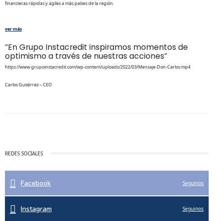
financieras rápidas y ágiles a más países de la región.
ver más
“En Grupo Instacredit inspiramos momentos de
optimismo a través de nuestras acciones”
https://www.grupoinstacredit.com/wp-content/uploads/2022/03/Mensaje-Don-Carlos.mp4
Carlos Gutiérrez – CEO
REDES SOCIALES
Facebook
Seguinos
Instagram
Seguinos