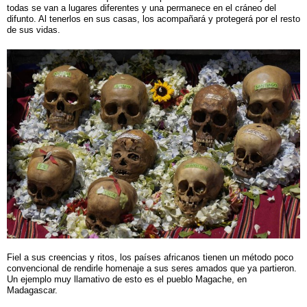
todas se van a lugares diferentes y una permanece en el cráneo del
difunto. Al tenerlos en sus casas, los acompañará y protegerá por el resto
de sus vidas.
Fiel a sus creencias y ritos, los países africanos tienen un método poco
convencional de rendirle homenaje a sus seres amados que ya partieron.
Un ejemplo muy llamativo de esto es el pueblo Magache, en
Madagascar.